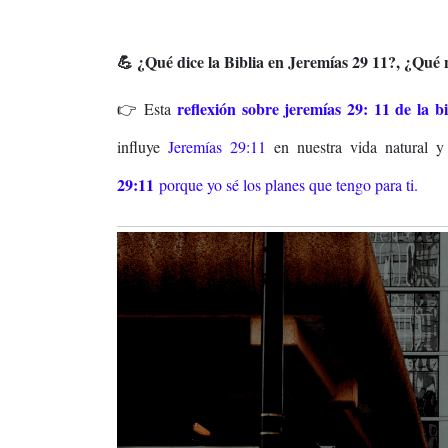
💪 ¿Qué dice la Biblia en Jeremías 29 11?, ¿Qué 
reflexión sobre jeremías 29: 11 de la b
👉 Esta
influye
Jeremías 29:11
en nuestra vida natural y
29:11
porque yo sé los planes que tengo para ti.