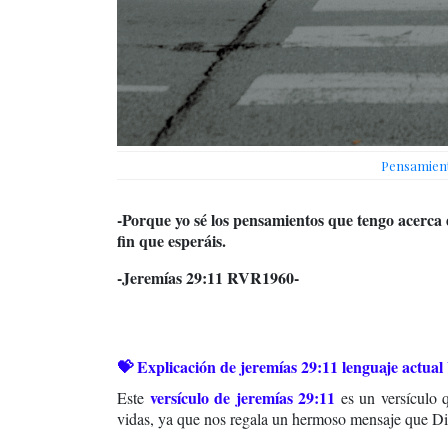
Pensamiento
-Porque yo sé los pensamientos que tengo acerca d
fin que esperáis.
-Jeremías 29:11 RVR1960-
💝 Explicación de jeremías 29:11 lenguaje actual
versículo de jeremías 29:11
Este
es un versículo 
vidas, ya que nos regala un hermoso mensaje que Dios