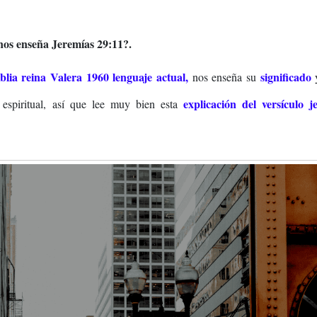
nos enseña Jeremías 29:11?.
iblia reina Valera 1960 lenguaje actual,
significado
nos enseña su
explicación del versículo j
 espiritual, así que lee muy bien esta