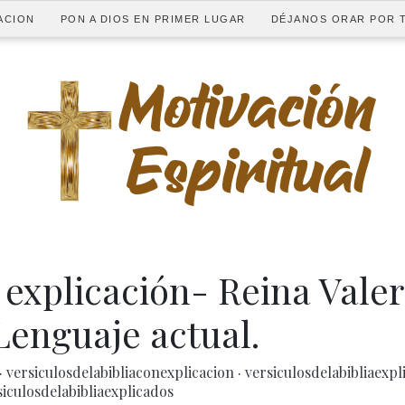
ACION
PON A DIOS EN PRIMER LUGAR
DÉJANOS ORAR POR T
1 explicación- Reina Vale
Lenguaje actual.
·
versiculosdelabibliaconexplicacion
·
versiculosdelabibliaexp
siculosdelabibliaexplicados