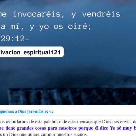
quemos a Dios Jeremías 29-12
s recordarnos de esta palabra o de este mensaje que Dios nos envía, 
e tiene grandes cosas para nosotros porque él dice Yo sé muy b
es un Dios que quiere cumplir nuestros sueños.