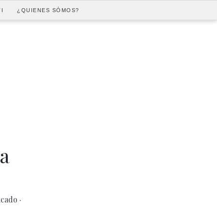
I
¿QUIENES SÓMOS?
ra
licado
·