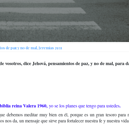
s de paz y no de mal, Jeremias 29:11
e vosotros, dice Jehová, pensamientos de paz, y no de mal, para da
 biblia reina Valera 1960,
.
yo se los planes que tengo para ustedes
que debemos meditar muy bien en él, porque es un gran tesoro para n
 nos da, un mensaje que sirve para fortalecer nuestra fe y nuestra vida