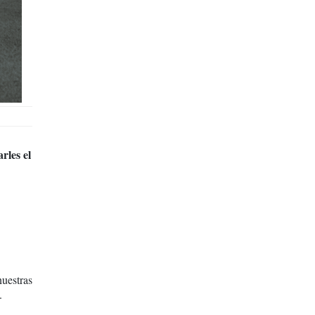
rles el
uestras
.