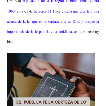
👉 Esta
explicación de la fe según la biblia reina Valera
1960,
a través de
hebreros 11:1
nos
enseña que dice la biblia
acerca de la fe,
que es la verdadera fe en Dios
y
porque la
importancia de la fe
para la vida cotidiana,
así que lee muy
bien.