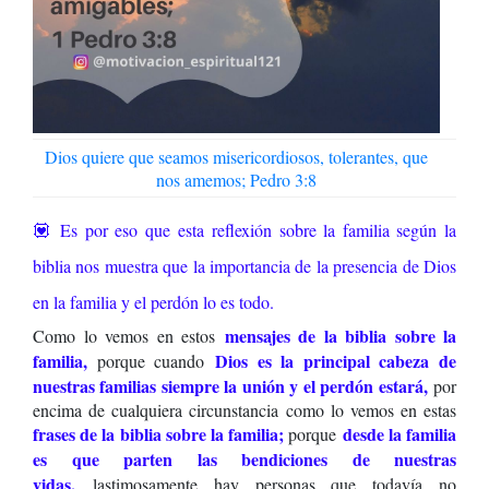
Dios quiere que seamos misericordiosos, tolerantes, que
nos amemos; Pedro 3:8
💟 Es por eso que esta reflexión sobre la familia según la
biblia nos muestra que la importancia de la presencia de Dios
en la familia y el perdón lo es todo.
mensajes de la biblia sobre la
Como lo vemos en estos
familia,
Dios es la principal cabeza de
porque cuando
nuestras familias siempre la unión y el perdón estará,
por
encima de cualquiera circunstancia como lo vemos en estas
frases de la biblia sobre la familia;
desde la familia
porque
es que parten las bendiciones de nuestras
vidas,
lastimosamente hay personas que todavía no