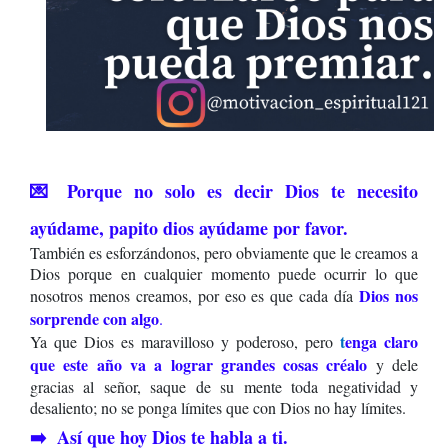
💌 Porque no solo es decir Dios te necesito
ayúdame, papito dios ayúdame por favor.
También es esforzándonos, pero obviamente que le creamos a
Dios porque en cualquier momento puede ocurrir lo que
Dios nos
nosotros menos creamos, por eso es que cada día
sorprende con algo
.
t
enga claro
Ya que Dios es maravilloso y poderoso, pero
que este año va a lograr grandes cosas créalo
y dele
gracias al señor, saque de su mente toda negatividad y
desaliento; no se ponga límites que con Dios no hay límites.
➡️ Así que hoy Dios te habla a ti.