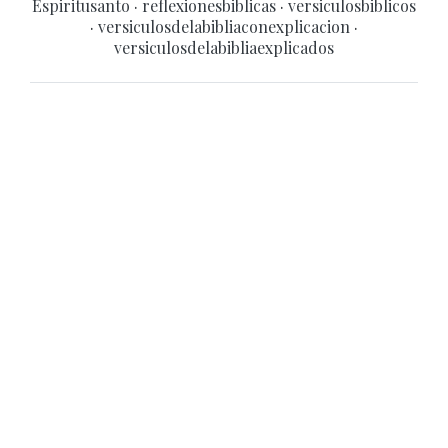
Espiritusanto
·
reflexionesbiblicas
·
versiculosbiblicos
·
versiculosdelabibliaconexplicacion
·
versiculosdelabibliaexplicados